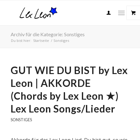
Archiv für die Kategorie: Sonstiges
Du bist hier:
Startseite
/
Sonstiges
GUT WIE DU BIST by Lex
Leon | AKKORDE
(Chords by Lex Leon ★)
Lex Leon Songs/Lieder
SONSTIGES
Akkorde für das Lex Leon Lied ‚Du bist gut, so wie