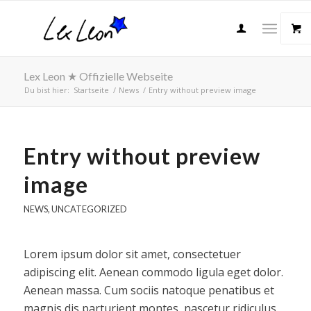
Lex Leon ★ Offizielle Webseite
Du bist hier:
Startseite
/
News
/
Entry without preview image
Entry without preview
image
NEWS
,
UNCATEGORIZED
Lorem ipsum dolor sit amet, consectetuer
adipiscing elit. Aenean commodo ligula eget dolor.
Aenean massa. Cum sociis natoque penatibus et
magnis dis parturient montes, nascetur ridiculus